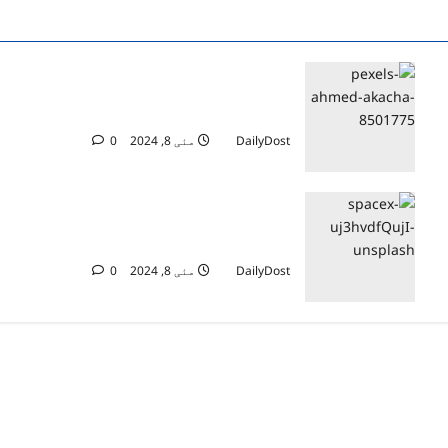
أفغانستان: طالبان تصدر مرسوما لـ”إقرار
حقوق المرأة” لا يشير إلى التعليم أو العمل
DailyDost
مئی 8, 2024
0
علماء الصواريخ وجراحو الأعصاب "ليسوا
بالضرورة أكثر ذكاء”
DailyDost
مئی 8, 2024
0