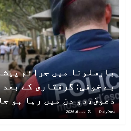
بارسلونا میں جرائم پیشہ
بے خوفی: گرفتاری کے بعد 
دعویٰ،دو دن میں رہا ہو جا
DailyDost
اگست 6, 2026