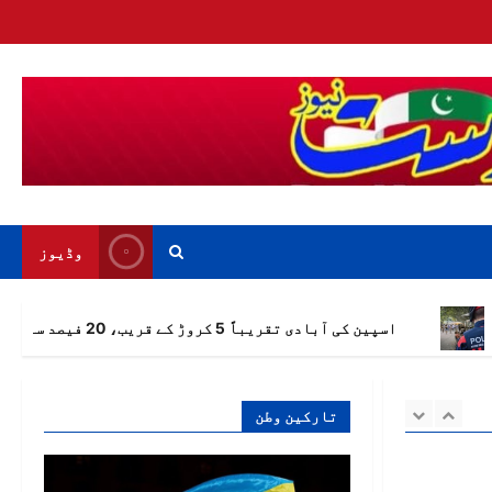
اگست 6,
 گرل فرینڈ
کی پوسٹ سے
ں مبتلا
اگست 6,
بارسلونا میں 13 ڈاک
جرین کی
وڈیوز
 کے کاغذات
 سہولت
اگست 6,
اسپین کی آبادی تقریباً 5 کروڑ کے قریب، 20 فیصد سے زائد افراد بیرونِ ملک پیدا ہوئے
اسپین کی آبادی تقریباً 5
کروڑ کے قریب، 20 فیصد سے
رونِ ملک
تارکین وطن
اگست 6,
جرائم پیشہ
وفی: