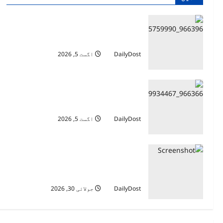
ناروے کپ کھیلنے جانے والا 15 سالہ
پاکستانی فٹبالر لاپتہ
DailyDost
اگست 5, 2026
ہاکی ورلڈ کپ 2026 کیلئے قومی سکواڈ کا
اعلان
DailyDost
اگست 5, 2026
اسپین میں لیونل میسی کو دیے گئے اہم
اعزاز کے خلاف آوازیں، ایوارڈ واپس لینے
کا مطالبہ
DailyDost
جولائی 30, 2026