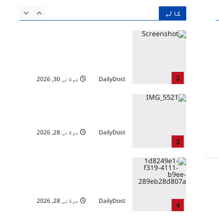
اختر مہر۔۔۔ نیویارک
کالم
2
DailyDost
جولائی 30, 2026
لہو کی قیمت۔۔از قلم : شنیلہ
زاہدی بارسلونا اسپین
DailyDost
جولائی 28, 2026
3
بارہ برس کا صبر… اللہ کی رحمت
…تحریر: چوہدری شہزاد اکبر
وڑائچ
DailyDost
جولائی 28, 2026
4
ہار سے بڑھ کر رویہ: ارجنٹینا نے
کیا کھویا، اسپین نے کیا پایا؟
تحریر۔۔مفتی عبدالوہاب
DailyDost
جولائی 21, 2026
5