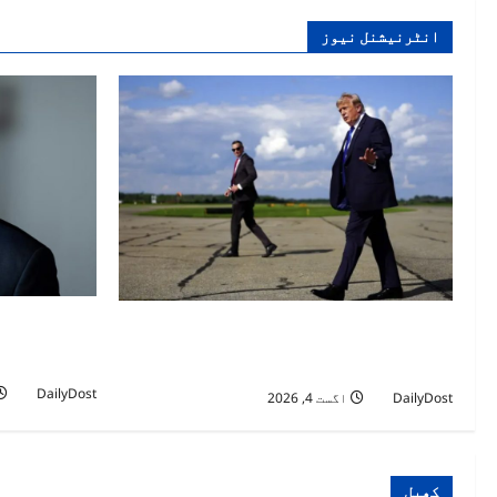
انٹرنیشنل نیوز
برسلز نے مہا
امریکہ کی 25 ریاستوں کا ٹرمپ انتظامیہ کے
سیوتابحران سے
خلاف نئے ٹیرف کے نفاذ پر مقدمہ دائر کرنے کا
یورپ کے لیے “
اعلان
DailyDost
DailyDost
اگست 4, 2026
کھیل