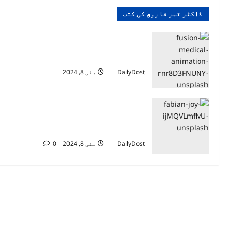
ڈاکٹر قمر فاروق کی کتب
فيروس كورونا: من أين جاء متحور أوميكرون
ولماذا يهتم العلماء بمعرفة منشأه؟
DailyDost
مئی 8, 2024
عطلة نهاية الأسبوع في الإمارات: لماذا قررت
الدولة الخليجية تغييرها وكيف استقبلها
المغردون؟
DailyDost
مئی 8, 2024
0