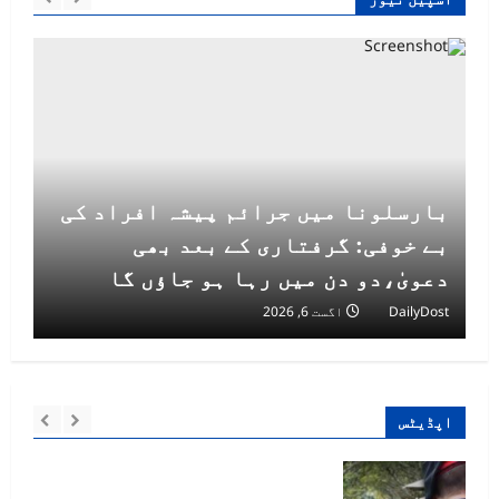
بارسلونا میں جرائم پیشہ افراد کی
بے خوفی: گرفتاری کے بعد بھی
دعویٰ،دو دن میں رہا ہو جاؤں گا
DailyDost
اگست 6, 2026
اپڈیٹس
وڑ کے قریب،
بارسلونا میں جرائم پیشہ افراد کی بے