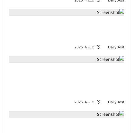
DailyDost
اگست 4, 2026
برسلز نے مہاجرین کی ریگولرائزیشن کو
سیوتابحران سے الگ قرار دے دیا، مگر اسے
یورپ کے لیے “منفی اشارہ” کہا
DailyDost
اگست 4, 2026
یورپی یونین کے وزرائے داخلہ کا سیوتا
بحران کے بعد سرحدوں، واپسی کے نظام اور
ابتدائی وارننگ سسٹم کو مضبوط بنانے پر
اتفاق
DailyDost
اگست 4, 2026
سیوتا مہاجرتی بحران: لاپتہ نوجوانوں کی
تلاش میں بے چین مراکشی خاندان