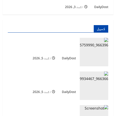
DailyDost
اگست 3, 2026
کھیل
ناروے کپ کھیلنے جانے والا 15 سالہ
پاکستانی فٹبالر لاپتہ
DailyDost
اگست 5, 2026
ہاکی ورلڈ کپ 2026 کیلئے قومی سکواڈ
کا اعلان
DailyDost
اگست 5, 2026
اسپین میں لیونل میسی کو دیے گئے اہم