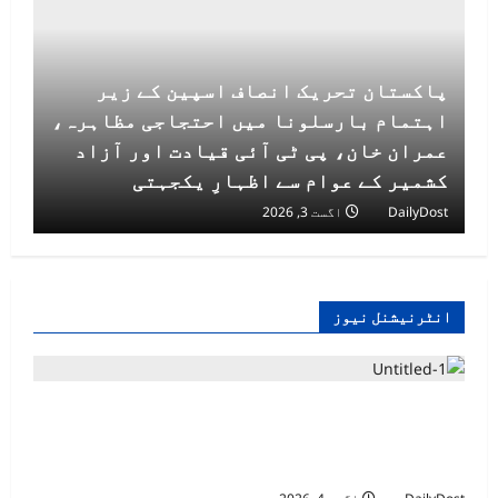
پاکستان تحریک انصاف اسپین کے زیر
اہتمام بارسلونا میں احتجاجی مظاہرہ،
عمران خان، پی ٹی آئی قیادت اور آزاد
کشمیر کے عوام سے اظہارِ یکجہتی
DailyDost
اگست 3, 2026
انٹرنیشنل نیوز
امریکہ کی 25 ریاستوں کا ٹرمپ انتظامیہ
کے خلاف نئے ٹیرف کے نفاذ پر مقدمہ دائر
کرنے کا اعلان