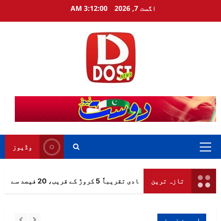
Ski
اگست 7, 2026
3:12:00 AM
t
conten
وڈیوز
Primary
Menu
تازہ ترین
اسپین کی آبادی تقریباً 5 کروڑ کے قریب، 20 فیصد سے زائد افراد بیرونِ ملک پیدا ہوئے
اسپین نیوز