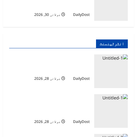
اعزاز کے خلاف آوازیں، ایوارڈ واپس
لینے کا مطالبہ
DailyDost
جولائی 30, 2026
انٹرٹینمنٹ
کیا سیف علی خان پاکستانی ڈرامے میں
کام کررہے ہیں؟ وکی پیڈیا پر نام شامل
DailyDost
جولائی 28, 2026
ورلڈ کپ میں شکست کے بعد کرسٹیانو
رونالڈو شعبۂ اداکاری میں قدم رکھنے
کو تیار
DailyDost
جولائی 28, 2026