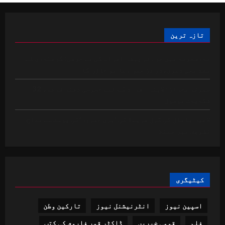
جشن،
ٹیم
کو
“دنیا
کے
تازہ ترین
بادشاہ”
قرار
دے
بارسلونا میں جرائم پیشہ افراد کی بے خوفی: گرفتاری کے
دیا
گیا
بعد بھی دعویٰ،دو دن میں رہا ہو جاؤں گا
سیوتا بحران: لاپتہ افراد کے لیے خصوصی دفتر قائم، 32
شکایات موصول
لامین یامال کی گرل فرینڈ کی ’بری خبروں‘کی پوسٹ سے مداح
تشویش میں مبتلا
کیٹیگری
اسپین نیوز
انٹرنیشنل نیوز
تارکین وطن
فلم
قومی خبریں
ڈاکٹر قمر فاروق کی کتب