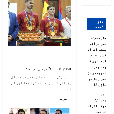
تازہ
ترین
بارسلونا
میں جرائم
پیشہ افراد
فٹبال ورلڈکپ جیتنے والی اسپینش ٹیم
کی بے خوفی:
کے 2 کھلاڑیوں کیلئے ایسا انعام جو
گرفتاری کے
دنگ کر دینے والا ہے
بعد بھی
DailyDost
جولائی 23, 2026
دعویٰ،دو دن
اسپین کی ٹیم نے 19 جولائی کو فٹبال
میں رہا ہو
ورلڈکپ کو اپنے نام کیا تھا اور اس
جاؤں گا
کے...
سیوتا
Read
مزید
بحران:
more
about
لاپتہ افراد
فٹبال
کے لیے
ورلڈکپ