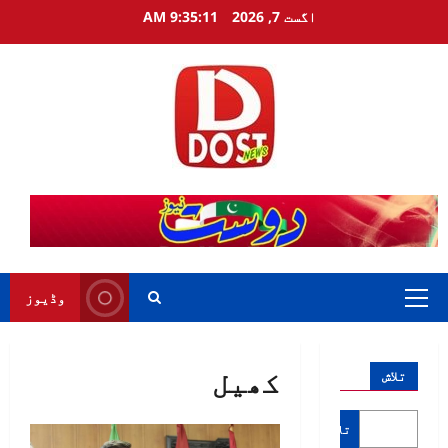
Ski
اگست 7, 2026
9:35:11 AM
t
conten
وڈیوز
Primary
Menu
کھیل
تلاش
تلاش