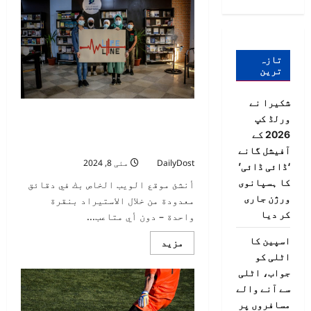
تازہ
ترین
شکیرا نے
أفغانستان: طالبان تصدر مرسوما
ورلڈ کپ
لـ”إقرار حقوق المرأة” لا يشير إلى
2026 کے
التعليم أو العمل
آفیشل گانے
DailyDost
مئی 8, 2024
0
‘ڈائی ڈائی’
کا ہسپانوی
أنشئ موقع الويب الخاص بك في دقائق
ورژن جاری
معدودة من خلال الاستيراد بنقرة
کر دیا
واحدة – دون أي متاعب...
اسپین کا
Read
مزید
more
اٹلی کو
about
أفغانستان:
جواب، اٹلی
طالبان
سے آنے والے
تصدر
مرسوما
مسافروں پر
لـ”إقرار