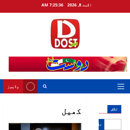
Ski
اگست 8, 2026
7:25:36 AM
t
conten
وڈیوز
Primary
Menu
کھیل
تلاش
تلاش