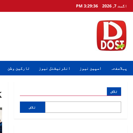
Ski
اگست 7, 2026
3:29:36 PM
t
conten
پہلاصفحہ
اسپین نیوز
انٹرنیشنل نیوز
تارکین وطن
ک
تلاش
تلاش
لہو کی قیمت۔۔از قلم : شنیلہ