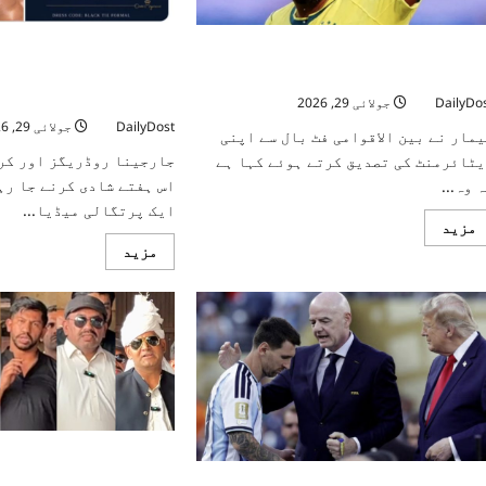
یرا وقت گذر گیا’: نیمار کی برازیل فٹ
جارجینا روڈریگز اور کر
ال سے ریٹائرمنٹ کی تصدیق
اس ہفتے شادی کے بندھن م
ہیں، پرتگالی میڈیا میں 
DailyDo
جولائی 29, 2026
DailyDost
جولائی 29, 2026
یمار نے بین الاقوامی فٹ بال سے اپنی
جارجینا روڈریگز اور کر
یٹائرمنٹ کی تصدیق کرتے ہوئے کہا ہے
اس ہفتے شادی کرنے جا رہ
 وہ...
ایک پرتگالی میڈیا...
Read
مزید
more
Read
مزید
about
more
‘میرا
about
وقت
جارجینا
گذر
روڈریگز
گیا’:
اور
نیمار
کرسٹیانو
کی
رونالڈو
برازیل
اس
فٹ
ہفتے
بال
شادی
سے
کے
ریٹائرمنٹ
بندھن
کی
میں
تصدیق
محمدیہ حیدریہ گجر کلب 
بندھنے
والے
کی بنیاد رکھ دی گئی،چوہ