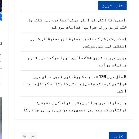
زاہدی بارسلونا اسپین
تازہ ترین
DailyDost
جولائی 28, 2026
3
اسپین کا اٹلی کو الٹی میٹم: مسافروں پر کنٹرول
ختم کریں ورنہ جوابی اقدامات ہوں گے
بارہ برس کا صبر… اللہ کی رحمت
پ
اسلامی کمیشن کے مندوب محفوظ ابومحفوظ کی شاہی
…تحریر: چوہدری شہزاد اکبر
st
استقبالیہ میں شرکت،
وڑائچ
پ
DailyDost
جولائی 28, 2026
4
یورپ میں بدترین خشک سالی، دریا سوکھنے پر قدیم
ج
باقیات برآمد
ف
ہار سے بڑھ کر رویہ: ارجنٹینا نے
5 سال میں 176 شکایات: برطانوی فوجی کالج میں
کیا کھویا، اسپین نے کیا پایا؟
خواتین کیساتھ جنسی زیادتی کا بڑا اسکینڈل سامنے
تحریر۔۔مفتی عبدالوہاب
آ گیا
DailyDost
جولائی 21, 2026
5
بارسلونا میں جرائم پیشہ افراد کی بے خوفی:
گرفتاری کے بعد بھی دعویٰ،دو دن میں رہا ہو جاؤں گا
ہسپانوی امیگریشن پالیسی کی
ناکامی پر یورپ میں تشویش، اس
کی قیمت کاتالان عوام نہیں چکا
سکتے،سابق کاتالان صدر
کالم
پویجدیمونت
1