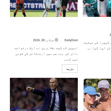
کپ 2026 کیلئے قومی سکواڈ کا
اسپین میں لیونل میسی کو دیے گئے اہم
اعزاز کے خلاف آوازیں، ایوارڈ واپس لینے
کا مطالبہ
DailyDost
جولائی 30, 2026
 کیپرز کی حیثیت
اسپین کے کچھ مظاہرین نے ایک درخواست
ر لیا گیا۔...
دائر کی ہے، جس میں ارجنٹائن کی قومی
ٹیم کے...
Read
مزید
more
about
اسپین
میں
لیونل
میسی
کو
دیے
گئے
اہم
اعزاز
کے