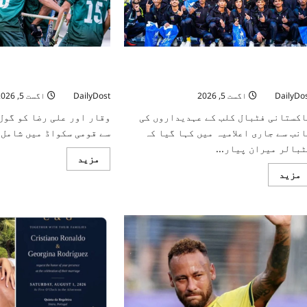
ناروے کپ کھیلنے جانے والا 15 سالہ
ہاکی ورلڈ 
اکستانی فٹبالر لاپتہ
اعلان
DailyDo
اگست 5, 2026
DailyDost
اگست 5, 2026
اکستانی فٹبال کلب کے عہدیداروں کی
وقار اور علی رضا کو گول
انب سے جاری اعلامیہ میں کہا گیا کہ
سے قومی سکواڈ میں شامل ک
ٹبالر میران پیار...
Read
مزید
more
Read
مزید
about
more
ہاکی
about
ورلڈ
ناروے
کپ
کپ
2026
کھیلنے
کیلئے
جانے
قومی
والا
سکواڈ
15
کا
سالہ
اعلان
پاکستانی
فٹبالر
لاپتہ