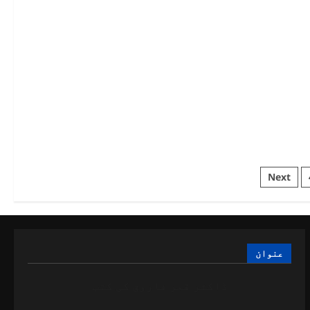
نہیں
Next
عنوان
ڈاکٹر قمر فاروق کی کتب