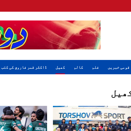
قومی خبریں
فلم
کالم
کھیل
ڈاکٹر قمر فاروق کی کتب
ھیل