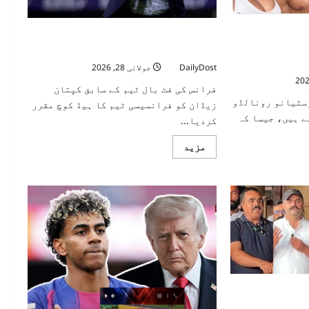
خلاف
آوازیں،
ایوارڈ
سٹیانو رونالڈو
واپس
فرانسیسی فٹبال ٹیم میں بڑی تبدیلی،
لینے
یں بندھنے والے
زیڈان کو ہیڈ کوچ بنادیا گیا
کا
دعوت نامہ لیک
مطالبہ
DailyDost
جولائی 28, 2026
فرانس کی فٹ بال ٹیم کے سابق کپتان
سٹیانو رونالڈو
زیڈان کو فرانسیسی ٹیم کا ہیڈ کوچ مقرر
ے ہیں، جیسا کہ
کردیا...
Read
مزید
more
about
فرانسیسی
فٹبال
ٹیم
میں
بڑی
تبدیلی،
زیڈان
کو
ہیڈ
کوچ
بنادیا
گیا
بارسلونا اسپین
دری اظہر اقبال