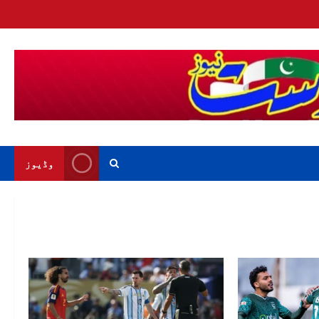
وڈیوز