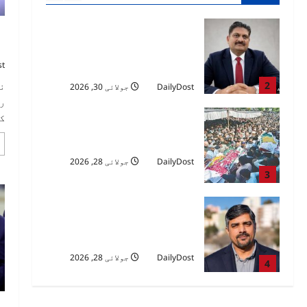
DailyDost
جولائی 31, 2026
پاکستان صرف ایک خطہ زمین کا
‘م
نام نہیں، یہ لاکھوں قربانیوں کا
ب
امین ہے،خصوصی مضمون : ظہیر
st
اختر مہر۔۔۔ نیویارک
2
ن
DailyDost
جولائی 30, 2026
ر
کہ
لہو کی قیمت۔۔از قلم : شنیلہ
زاہدی بارسلونا اسپین
DailyDost
جولائی 28, 2026
3
بارہ برس کا صبر… اللہ کی رحمت
…تحریر: چوہدری شہزاد اکبر
وڑائچ
DailyDost
جولائی 28, 2026
4
ہار سے بڑھ کر رویہ: ارجنٹینا نے