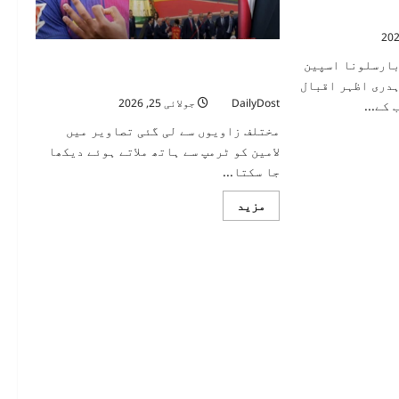
فیکٹ چیک: لامین یمال کی ٹرمپ سے ہاتھ نہ
بارسلونا اسپین
ملانے کی ویڈیو درست نہیں
ہدری اظہر اقبال
DailyDost
جولائی 25, 2026
کے...
مختلف زاویوں سے لی گئی تصاویر میں
لامین کو ٹرمپ سے ہاتھ ملاتے ہوئے دیکھا
جا سکتا...
Read
مزید
more
about
فیکٹ
چیک:
لامین
یمال
کی
ٹرمپ
سے
ہاتھ
نہ
ملانے
کی
ویڈیو
درست